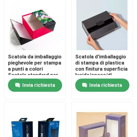
Giro della fabbrica
Controllo di qualità
contattici
Scatola da imballaggio
Scatola d'imballaggio
pieghevole per stampa
di stampa di plastica
a punti a colori
con finitura superficia
Scatola standard per
lucida/opaca/di
Richieda una citazione
esportazione
goffratura
Invia richiesta
Invia richiesta
Stampa scatola di imballaggio
Scatola di carta da stampa
Confezione regalo in carta di cartone