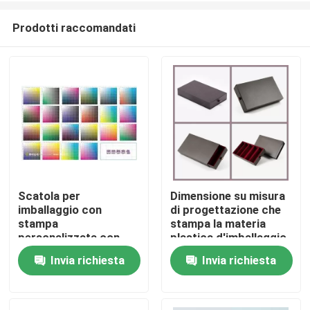
Prodotti raccomandati
Scatola per
Dimensione su misura
imballaggio con
di progettazione che
Casa
stampa
stampa la materia
personalizzata con
plastica d'imballaggio
stampa su entrambi i
del cartone della carta
Invia richiesta
Invia richiesta
Prodotti
lati e manico in corda
della scatola
Circa noi