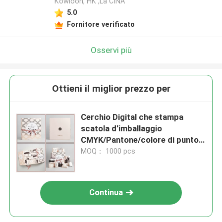
Kowloon, HK ,La CINA
5.0
Fornitore verificato
Osservi più
Ottieni il miglior prezzo per
Cerchio Digital che stampa
scatola d'imballaggio
CMYK/Pantone/colore di punto
con il gancio/magnete
MOQ： 1000 pcs
Continua