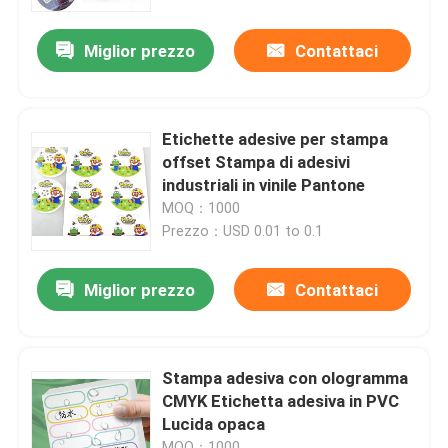
Miglior prezzo
Contattaci
Prodotti
Stampa scatola di imballaggio
Etichette adesive per stampa
offset Stampa di adesivi
Scatola di carta da stampa
industriali in vinile Pantone
MOQ：1000
Prezzo：USD 0.01 to 0.1
Confezione regalo in carta di cartone
Miglior prezzo
Contattaci
Confezione di tubi di carta
Stampa del libretto di istruzioni
Stampa adesiva con ologramma
CMYK Etichetta adesiva in PVC
Lucida opaca
Scatole stampate a colori
MOQ：1000