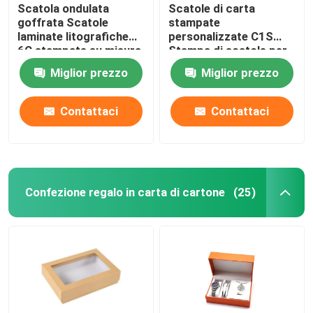
Scatola ondulata
Scatole di carta
goffrata Scatole
stampate
laminate litografiche
personalizzate C1S
6C stampate su misura
Stampa di scatole per
imballaggio in carta da
Miglior prezzo
Miglior prezzo
300 gsm
Contattaci
Contattaci
Confezione regalo in carta di cartone
(25)