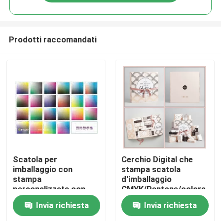
Prodotti raccomandati
Casa
Scatola per
Cerchio Digital che
imballaggio con
stampa scatola
stampa
d'imballaggio
Chi siamo
personalizzata con
CMYK/Pantone/colore
stampa su entrambi i
di punto con il
Invia richiesta
Invia richiesta
lati e manico in corda
gancio/magnete
Contatti