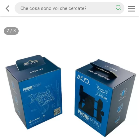
2
/
3