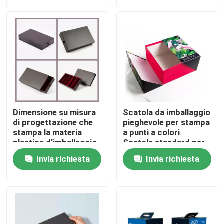
Prodotti
Stampa scatola di imballaggio
Scatola di carta da stampa
Dimensione su misura
Scatola da imballaggio
di progettazione che
pieghevole per stampa
Confezione regalo in carta di cartone
stampa la materia
a punti a colori
plastica d'imballaggio
Scatola standard per
del cartone della carta
esportazione
Confezione di tubi di carta
Invia richiesta
Invia richiesta
della scatola
Stampa del libretto di istruzioni
Scatole stampate a colori