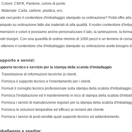
Colore: CMYK, Pantone, colore di punto
Materiale: Carta, cartone, plastica, ecc.
tate cercando il contenitore d'imballaggio stampato su ordinazione? Pofat offre alla 
tampato su ordinazione fatto dai materiali di alta qualità. Il nostro contenitore d'imb
imensioni e colori e possiamo anche personalizzare il lato, la laminazione, la forma, 
ostri bisogni. Con una quantità di ordine minimo di 1000 pezzi e un termine di conse
i ottenere il contenitore che d'imballaggio stampato su ordinazione avete bisogno di
upporto e servizi:
upporto tecnico e servizio per la stampa della scatola d'imballaggio
Trasmissione di informazioni tecniche ai clienti.
Fornisca il supporto tecnico e l'orientamento per i clienti.
Formuli il consiglio tecnico professionale sulla stampa della scatola d'imballaggio
Fornisca l'installazione ed il mantenimento in loco di stampa della scatola d'imbal
Fornisca i servizi di manutenzione regolari per la stampa della scatola d'imballagg
Fornisca le soluzioni tempestive ed efficaci ai reclami del cliente.
Fornisca i servizi di post-vendite quali supporto tecnico ed addestramento.
mballaggio e spedire: