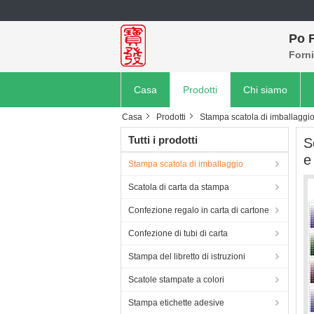
Po F
Forni
Casa
Prodotti
Chi siamo
Casa
Prodotti
Stampa scatola di imballaggi
Tutti i prodotti
S
e
Stampa scatola di imballaggio
Scatola di carta da stampa
Confezione regalo in carta di cartone
Confezione di tubi di carta
Stampa del libretto di istruzioni
Scatole stampate a colori
Stampa etichette adesive