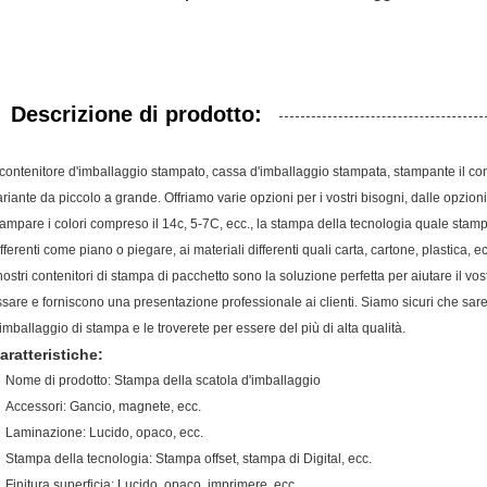
Descrizione di prodotto:
l contenitore d'imballaggio stampato, cassa d'imballaggio stampata, stampante il con
ariante da piccolo a grande. Offriamo varie opzioni per i vostri bisogni, dalle opzioni 
tampare i colori compreso il 14c, 5-7C, ecc., la stampa della tecnologia quale stampa o
ifferenti come piano o piegare, ai materiali differenti quali carta, cartone, plastica, ec
 nostri contenitori di stampa di pacchetto sono la soluzione perfetta per aiutare il vost
issare e forniscono una presentazione professionale ai clienti. Siamo sicuri che sare
'imballaggio di stampa e le troverete per essere del più di alta qualità.
aratteristiche:
Nome di prodotto: Stampa della scatola d'imballaggio
Accessori: Gancio, magnete, ecc.
Laminazione: Lucido, opaco, ecc.
Stampa della tecnologia: Stampa offset, stampa di Digital, ecc.
Finitura superficia: Lucido, opaco, imprimere, ecc.