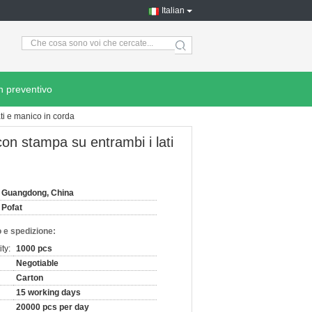
Italian
search
n preventivo
ti e manico in corda
on stampa su entrambi i lati
Guangdong, China
Pofat
 e spedizione:
ty:
1000 pcs
Negotiable
Carton
15 working days
20000 pcs per day