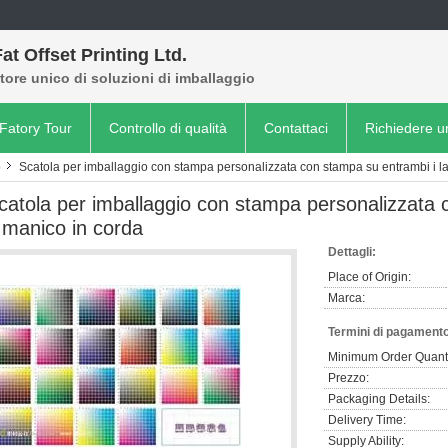
at Offset Printing Ltd.
tore unico di soluzioni di imballaggio
Fatory Tour
Controllo di qualità
Contattaci
Richiedere u
o
Scatola per imballaggio con stampa personalizzata con stampa su entrambi i la
catola per imballaggio con stampa personalizzata c
 manico in corda
Dettagli:
Place of Origin:
Marca:
Termini di pagamento
Minimum Order Quanti
Prezzo:
Packaging Details:
Delivery Time:
Supply Ability: