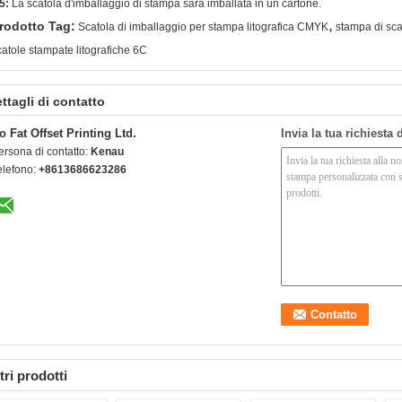
5:
La scatola d'imballaggio di stampa sarà imballata in un cartone.
,
rodotto Tag:
Scatola di imballaggio per stampa litografica CMYK
stampa di sca
catole stampate litografiche 6C
ttagli di contatto
o Fat Offset Printing Ltd.
Invia la tua richiesta
ersona di contatto:
Kenau
elefono:
+8613686623286
tri prodotti