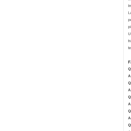
I
L
p
pi
U
t
t
F
Q
A
Q
A
Q
A
Q
A
Q