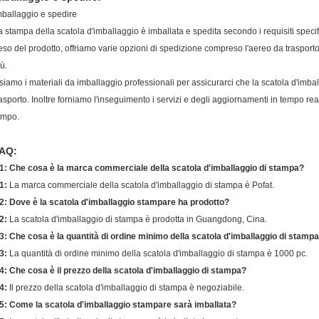
mballaggio e spedire
a stampa della scatola d'imballaggio è imballata e spedita secondo i requisiti specif
eso del prodotto, offriamo varie opzioni di spedizione compreso l'aereo da trasporto
ù.
siamo i materiali da imballaggio professionali per assicurarci che la scatola d'imbal
rasporto. Inoltre forniamo l'inseguimento i servizi e degli aggiornamenti in tempo reale
empo.
AQ:
1: Che cosa è la marca commerciale della scatola d'imballaggio di stampa?
1:
La marca commerciale della scatola d'imballaggio di stampa è Pofat.
2: Dove è la scatola d'imballaggio stampare ha prodotto?
2:
La scatola d'imballaggio di stampa è prodotta in Guangdong, Cina.
3: Che cosa è la quantità di ordine minimo della scatola d'imballaggio di stamp
3:
La quantità di ordine minimo della scatola d'imballaggio di stampa è 1000 pc.
4: Che cosa è il prezzo della scatola d'imballaggio di stampa?
4:
Il prezzo della scatola d'imballaggio di stampa è negoziabile.
5: Come la scatola d'imballaggio stampare sarà imballata?