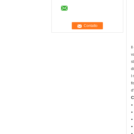
I
v
s
d
I
f
d
C