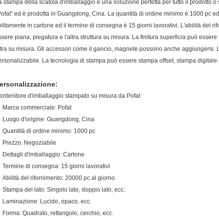
a stampa della scatola d'imballaggio è una soluzione perfetta per tutto il prodotto 
Pofat” ed è prodotta in Guangdong, Cina. La quantità di ordine minimo è 1000 pc ed 
olitamente in cartone ed il termine di consegna è 15 giorni lavorativi. L'abilità del r
ssere piana, piegatura e l'altra struttura su misura. La finitura superficia può essere 
ltra su misura. Gli accessori come il gancio, magnete possono anche aggiungersi. L
ersonalizzabile. La tecnologia di stampa può essere stampa offset, stampa digitale e
ersonalizzazione:
ontenitore d'imballaggio stampato su misura da Pofat
Marca commerciale: Pofat
Luogo d'origine: Guangdong, Cina
Quantità di ordine minimo: 1000 pc
Prezzo: Negoziabile
Dettagli d'imballaggio: Cartone
Termine di consegna: 15 giorni lavorativi
Abilità del rifornimento: 20000 pc al giorno
Stampa del lato: Singolo lato, doppio lato, ecc.
Laminazione: Lucido, opaco, ecc.
Forma: Quadrato, rettangolo, cerchio, ecc.