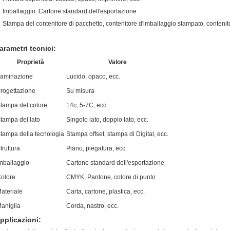
Imballaggio: Cartone standard dell'esportazione
Stampa del contenitore di pacchetto, contenitore d'imballaggio stampato, contenit
arametri tecnici:
Proprietà
Valore
aminazione
Lucido, opaco, ecc.
rogettazione
Su misura
tampa del colore
14c, 5-7C, ecc.
tampa del lato
Singolo lato, doppio lato, ecc.
tampa della tecnologia
Stampa offset, stampa di Digital, ecc.
truttura
Piano, piegatura, ecc.
mballaggio
Cartone standard dell'esportazione
olore
CMYK, Pantone, colore di punto
ateriale
Carta, cartone, plastica, ecc.
aniglia
Corda, nastro, ecc.
pplicazioni: