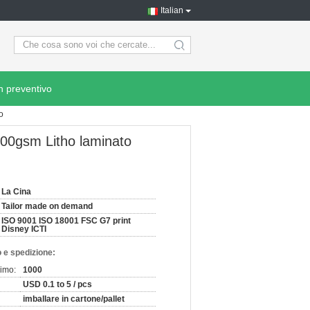
Italian
search
n preventivo
o
 300gsm Litho laminato
La Cina
Tailor made on demand
ISO 9001 ISO 18001 FSC G7 print
Disney ICTI
 e spedizione:
nimo:
1000
USD 0.1 to 5 / pcs
imballare in cartone/pallet