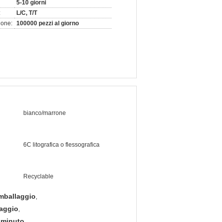
5-10 giorni
:
L/C, T/T
ione:
100000 pezzi al giorno
bianco/marrone
6C litografica o flessografica
Recyclable
imballaggio
,
laggio
,
l minuto