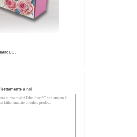
,
flauto BC
 direttamente a noi