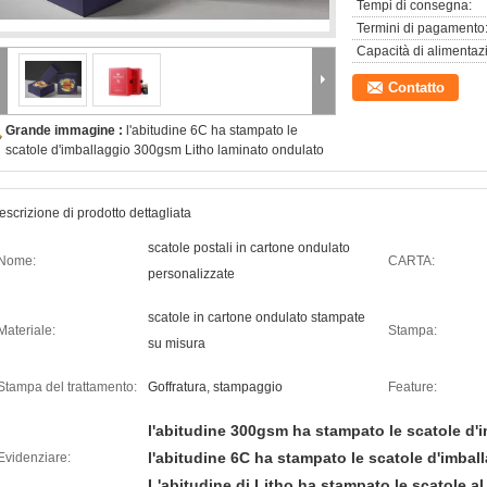
Tempi di consegna:
Termini di pagamento
Capacità di alimentaz
Contatto
Grande immagine :
l'abitudine 6C ha stampato le
scatole d'imballaggio 300gsm Litho laminato ondulato
escrizione di prodotto dettagliata
scatole postali in cartone ondulato
Nome:
CARTA:
personalizzate
scatole in cartone ondulato stampate
Materiale:
Stampa:
su misura
Stampa del trattamento:
Goffratura, stampaggio
Feature:
l'abitudine 300gsm ha stampato le scatole d'
l'abitudine 6C ha stampato le scatole d'imbal
Evidenziare:
L'abitudine di Litho ha stampato le scatole a