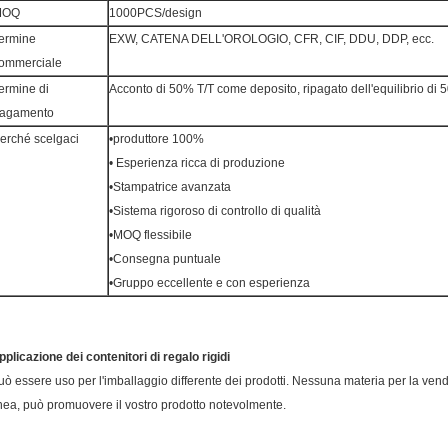
MOQ
1000PCS/design
ermine
EXW, CATENA DELL'OROLOGIO, CFR, CIF, DDU, DDP, ecc.
ommerciale
ermine di
Acconto di 50% T/T come deposito, ripagato dell'equilibrio di
agamento
erché scelgaci
•produttore 100%
• Esperienza ricca di produzione
•Stampatrice avanzata
•Sistema rigoroso di controllo di qualità
•MOQ flessibile
•Consegna puntuale
•Gruppo eccellente e con esperienza
pplicazione dei contenitori di regalo rigidi
uò essere uso per l'imballaggio differente dei prodotti. Nessuna materia per la vendi
inea, può promuovere il vostro prodotto notevolmente.