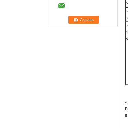
T
c
T
p
P
A
P
l