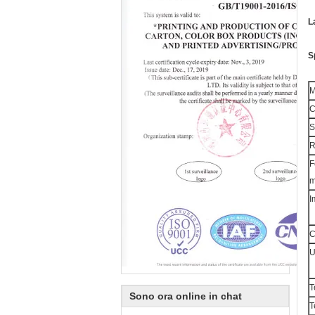
L
S
M
C
S
R
F
m
I
C
U
T
Sono ora online in chat
T