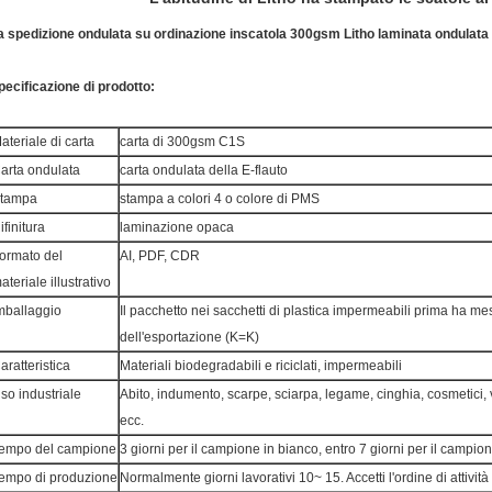
a spedizione ondulata su ordinazione inscatola 300gsm Litho laminata ondulata
pecificazione di prodotto:
ateriale di carta
carta di 300gsm C1S
arta ondulata
carta ondulata della E-flauto
tampa
stampa a colori 4 o colore di PMS
ifinitura
laminazione opaca
ormato del
AI, PDF, CDR
ateriale illustrativo
mballaggio
Il pacchetto nei sacchetti di plastica impermeabili prima ha me
dell'esportazione (K=K)
aratteristica
Materiali biodegradabili e riciclati, impermeabili
so industriale
Abito, indumento, scarpe, sciarpa, legame, cinghia, cosmetici,
ecc.
empo del campione
3 giorni per il campione in bianco, entro 7 giorni per il campi
empo di produzione
Normalmente giorni lavorativi 10~ 15. Accetti l'ordine di attività