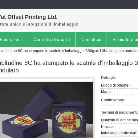
at Offset Printing Ltd.
tore unico di soluzioni di imballaggio
Fatory Tour
Controllo di qualità
Contattaci
Richiedere u
l'abitudine 6C ha stampato le scatole d'imballaggio 300gsm Litho laminato ondulat
'abitudine 6C ha stampato le scatole d'imballaggio
ndulato
Dettagli:
Luogo di origine:
Marca:
Certificazione:
Termini di pagamento
Quantità di ordine mi
Prezzo:
Imballaggi particolari: