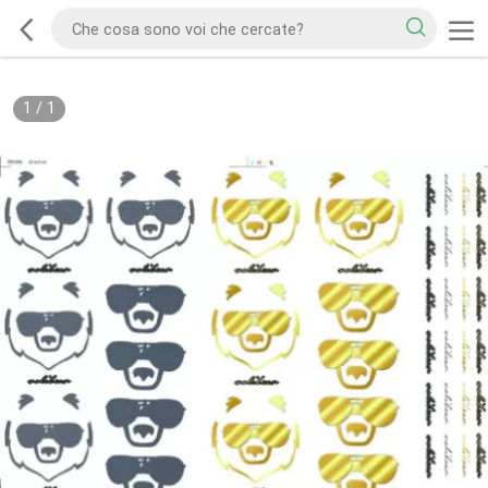
1
/
1