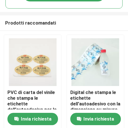
Prodotti raccomandati
Casa
PVC di carta del vinile
Digital che stampa le
che stampa le
etichette
etichette
dell'autoadesivo con la
Chi siamo
dell'autoadesivo per la
dimensione su misura
promozione/decorazione
adesiva smontabile
Invia richiesta
Invia richiesta
Contatti