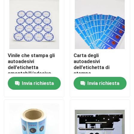
Giro della fabbrica
Controllo di qualità
contattici
Vinile che stampa gli
Carta degli
autoadesivi
autoadesivi
dell'etichetta
dell'etichetta di
smontabili/adesivo
stampa
Richieda una citazione
permanente su misura
offset/vinile/PVC
Invia richiesta
Invia richiesta
Matte Surface
Finishing lucido
Stampa scatola di imballaggio
Scatola di carta da stampa
Confezione regalo in carta di cartone