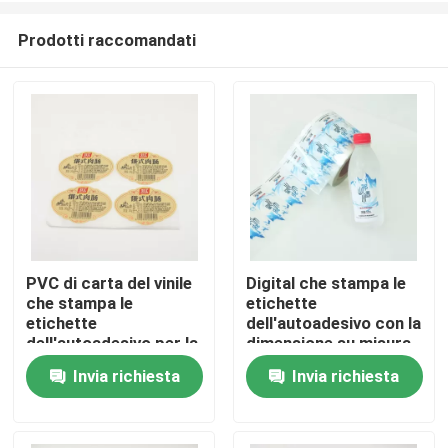
Prodotti raccomandati
PVC di carta del vinile
Digital che stampa le
che stampa le
etichette
Casa
etichette
dell'autoadesivo con la
dell'autoadesivo per la
dimensione su misura
promozione/decorazione
adesiva smontabile
Invia richiesta
Invia richiesta
Prodotti
Circa noi