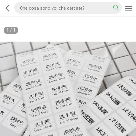
1
/
1