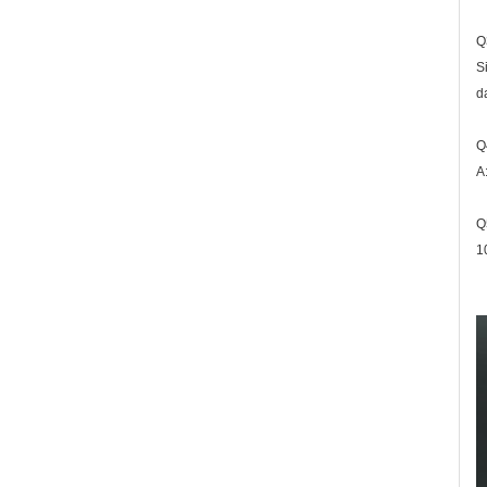
Q
S
da
Q
A
Q
1