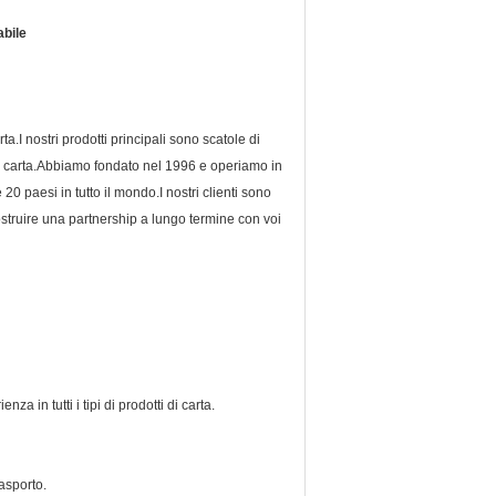
abile
ta.I nostri prodotti principali sono scatole di
i di carta.Abbiamo fondato nel 1996 e operiamo in
20 paesi in tutto il mondo.I nostri clienti sono
ostruire una partnership a lungo termine con voi
a in tutti i tipi di prodotti di carta.
asporto.