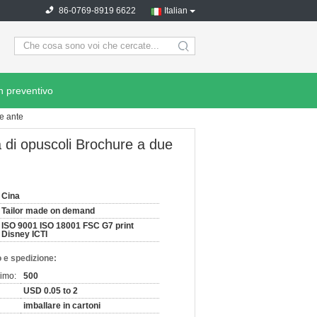
86-0769-8919 6622
Italian
search
n preventivo
ue ante
a di opuscoli Brochure a due
Cina
Tailor made on demand
ISO 9001 ISO 18001 FSC G7 print
Disney ICTI
 e spedizione:
nimo:
500
USD 0.05 to 2
imballare in cartoni