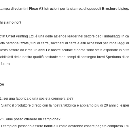
tampa di volantini Flexo A3 Istruzioni per la stampa di opuscoli Brochure bipieg
hi siamo noi?
ofat Offset Printing Ltd. è una delle aziende leader nel settore degli imballaggi in car
arta personalizzate, tubi di carta, sacchetti di carta e altri accessori per imballagg
uesto settore da circa 26 anni.Le nostre scatole e borse sono state esportate in oltre 
oddisfatti della nostra qualità costante e dei tempi di consegna brevi.Speriamo di c
 futuro.
QA
1: sei una fabbrica o una società commerciale?
: Siamo il produttore diretto con la nostra fabbrica e abbiamo più di 20 anni di esperienz
2: Come posso ottenere un campione?
: I campioni possono essere forniti e il costo dovrebbe essere pagato compreso il tr