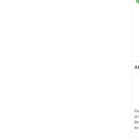
Al
Pa
di
Br
fo
Ti