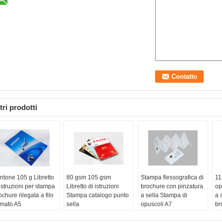
tri prodotti
ntone 105 g Libretto
80 gsm 105 gsm
Stampa flessografica di
11
 istruzioni per stampa
Libretto di istruzioni
brochure con pinzatura
op
ochure rilegata a filo
Stampa catalogo punto
a sella Stampa di
a 
rmato A5
sella
opuscoli A7
br
po:
Brochure rilegata
nome:
Stampa del
Tipo:
Stampa brochure
Ma