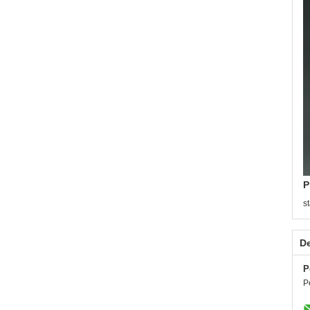
P
s
De
P
P