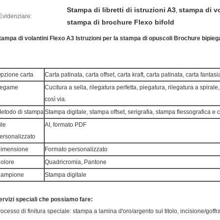
Stampa di libretti di istruzioni A3
stampa di vo
,
Evidenziare:
stampa di brochure Flexo bifold
tampa di volantini Flexo A3 Istruzioni per la stampa di opuscoli Brochure bipieg
pzione carta
Carta patinata, carta offset, carta kraft, carta patinata, carta fantasia 
egame
Cucitura a sella, rilegatura perfetta, piegatura, rilegatura a spirale, r
così via.
etodo di stampa
Stampa digitale, stampa offset, serigrafia, stampa flessografica e c
ile
AI, formato PDF
ersonalizzato
imensione
Formato personalizzato
olore
Quadricromia, Pantone
ampione
Stampa digitale
ervizi speciali che possiamo fare:
rocesso di finitura speciale: stampa a lamina d'oro/argento sul titolo, incisione/gof