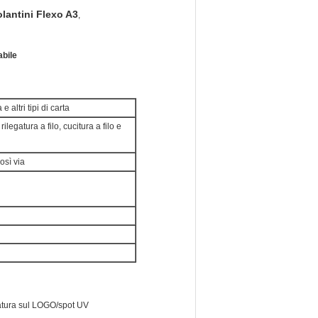
lantini Flexo A3
,
abile
e altri tipi di carta
ilegatura a filo, cucitura a filo e
osì via
fratura sul LOGO/spot UV