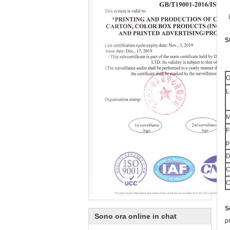
S
O
L
M
F
p
D
C
C
S
Sono ora online in chat
p