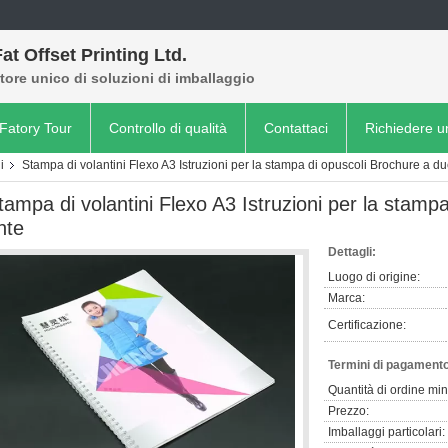
at Offset Printing Ltd.
tore unico di soluzioni di imballaggio
Fatory Tour
Controllo di qualità
Contattaci
Richiedere u
i
Stampa di volantini Flexo A3 Istruzioni per la stampa di opuscoli Brochure a d
tampa di volantini Flexo A3 Istruzioni per la stamp
nte
Dettagli:
Luogo di origine:
Marca:
Certificazione:
Termini di pagamento
Quantità di ordine mi
Prezzo:
Imballaggi particolari: