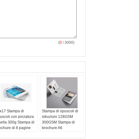
(
0
/ 3000)
x17 Stampa di
Stampa di opuscoli di
uscoli con pinzatura
istruzioni 128GSM
sella 300g Stampa di
300GSM Stampa di
ochure di 8 pagine
brochure A6
teriale del prodotto:
Tipo:
Stampa Brochure