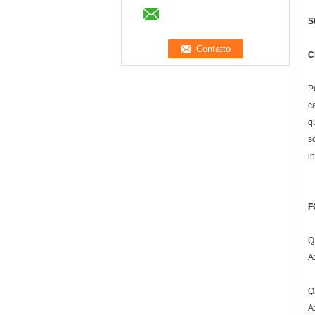
S
C
P
c
q
s
in
F
Q
A
Q
A