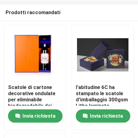
Prodotti raccomandati
Scatole di cartone
l'abitudine 6C ha
decorative ondulate
stampato le scatole
Casa
per eliminabile
d'imballaggio 300gsm
biodegradabile dei
Litho laminato
regali
ondulato
Invia richiesta
Invia richiesta
Prodotti
Circa noi