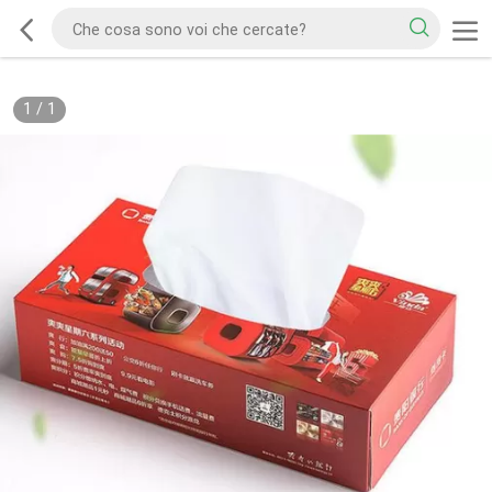
1
/
1