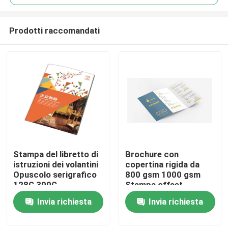
Prodotti raccomandati
Stampa del libretto di
Brochure con
Casa
istruzioni dei volantini
copertina rigida da
Opuscolo serigrafico
800 gsm 1000 gsm
128G 300G
Stampa offset
Chi siamo
volantini
Invia richiesta
Invia richiesta
Contatti