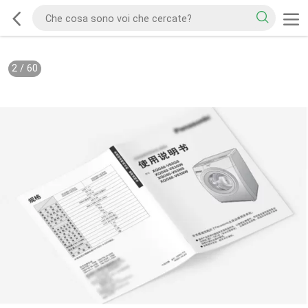
2
/
60