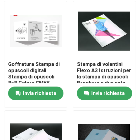
Prodotti
Stampa scatola di imballaggio
Scatola di carta da stampa
Goffratura Stampa di
Stampa di volantini
opuscoli digitali
Flexo A3 Istruzioni per
Stampa di opuscoli
la stampa di opuscoli
Confezione regalo in carta di cartone
8x8 Colore CMYK
Brochure a due ante
Invia richiesta
Invia richiesta
Confezione di tubi di carta
Stampa del libretto di istruzioni
Scatole stampate a colori