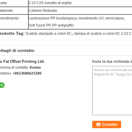
arta:
C1S C2S rivestito di argilla
ateriale:
Cartone Ondulato
ivestimento:
Laminazione PP lucida/opaca, rivestimento UV, verniciatura,
Soft Touch PP, PP antigraffio
,
rodotto Tag:
Scatole stampate a colori 6C
stampa di scatole a colori 6C C1S 
ttagli di contatto
o Fat Offset Printing Ltd.
Invia la tua richiesta
ersona di contatto:
Kenau
elefono:
+8613686623286