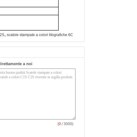
,
C2S
scatole stampate a colori litografiche 6C
 direttamente a noi
(
0
/ 3000)