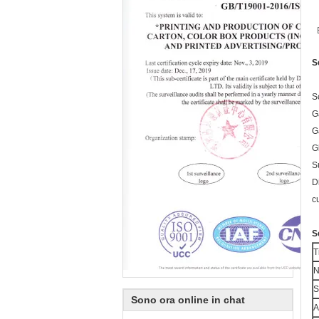
S
Sc
G
G
G
S
Di
c
S
T
N
S
Sono ora online in chat
A