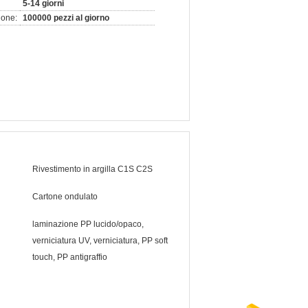
5-14 giorni
ione:
100000 pezzi al giorno
Rivestimento in argilla C1S C2S
Cartone ondulato
laminazione PP lucido/opaco,
verniciatura UV, verniciatura, PP soft
touch, PP antigraffio