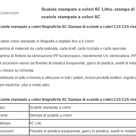
Scatole stampate a colori 6C Litho
stampa di 
,
Evidenziare:
scatole stampate a colori 6C
catole stampate a colori litografiche 6C Stampa di scatole a colori C1S C2S rives
atole colori stampate in litografia o digitale fino a 6 colori.
amma di materiali da carta patinata, carta kraft, carta riciclata o carta speciale.
amma di finiture da laminazione PP lucido/opaco, rivestimento UV, verniciatura, PP s
li accessori vanno da finestre di plastica trasparente, ganci di plastica, anelli di meta
u misura su richiesta.
stribuire in tutto il mondo e utilizzare in tutti i settori, inclusi prodotti elettrici, logi
ure mediche, cibo e molto altro.
catole stampate a colori litografiche 6C Stampa di scatole a colori C1S C2S rives
ipo:
Scatole stampate a colori
ome:
Stampa di scatole a colori
tampa:
6C Lito
ccessori:
Finestre in plastica trasparente, ganci in plastica, anelli in metallo