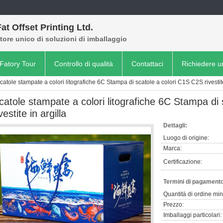
at Offset Printing Ltd.
tore unico di soluzioni di imballaggio
Fatory Tour
Controllo di qualità
Contattaci
Richiedere u
catole stampate a colori litografiche 6C Stampa di scatole a colori C1S C2S rivestite
catole stampate a colori litografiche 6C Stampa di
vestite in argilla
Dettagli:
Luogo di origine:
Marca:
Certificazione:
Termini di pagamento
Quantità di ordine mi
Prezzo:
Imballaggi particolari: