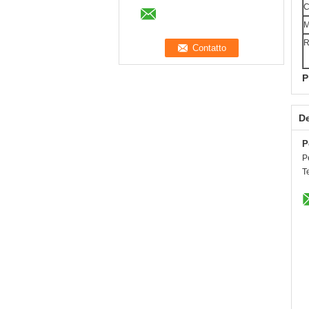
C
M
R
P
De
P
P
T