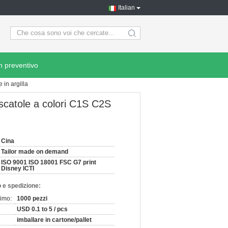
Italian
search
n preventivo
 in argilla
 scatole a colori C1S C2S
Cina
Tailor made on demand
ISO 9001 ISO 18001 FSC G7 print
Disney ICTI
 e spedizione:
nimo:
1000 pezzi
USD 0.1 to 5 / pcs
imballare in cartone/pallet