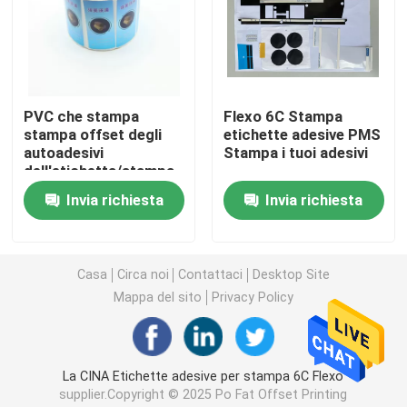
Confezione di tubi di carta
Stampa del libretto di istruzioni
PVC che stampa
Flexo 6C Stampa
stampa offset degli
etichette adesive PMS
autoadesivi
Stampa i tuoi adesivi
Scatole stampate a colori
dell'etichetta/stampa
di Digital su misura
Invia richiesta
Invia richiesta
Stampa etichette adesive
Casa
Circa noi
Contattaci
Desktop Site
Scatole da esposizione stampate personalizzate
Mappa del sito
Privacy Policy
Sacchetto di carta da stampa
La CINA Etichette adesive per stampa 6C Flexo
Portabottiglie in cartone
supplier.Copyright © 2025 Po Fat Offset Printing