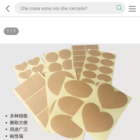
1
/
1