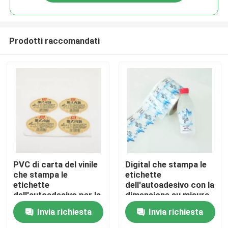
Prodotti raccomandati
Casa
PVC di carta del vinile
Digital che stampa le
che stampa le
etichette
etichette
dell'autoadesivo con la
Prodotti
dell'autoadesivo per la
dimensione su misura
promozione/decorazione
adesiva smontabile
Invia richiesta
Invia richiesta
Circa noi